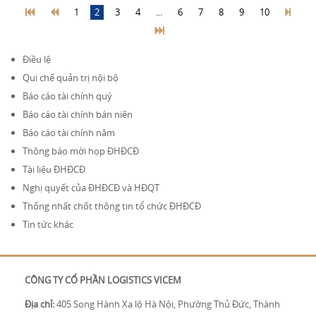
1
2
3
4
...
6
7
8
9
10
Điều lệ
Qui chế quản trị nội bộ
Báo cáo tài chính quý
Báo cáo tài chính bán niên
Báo cáo tài chính năm
Thông báo mời họp ĐHĐCĐ
Tài liệu ĐHĐCĐ
Nghị quyết của ĐHĐCĐ và HĐQT
Thống nhất chốt thông tin tổ chức ĐHĐCĐ
Tin tức khác
CÔNG TY CỔ PHẦN LOGISTICS VICEM
Địa chỉ:
405 Song Hành Xa lộ Hà Nội, Phường Thủ Đức, Thành