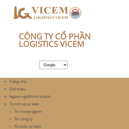
CÔNG TY CỔ PHẦN
LOGISTICS VICEM
Trang chủ
Giới thiệu
Ngành nghề kinh doanh
Tin tức và sự kiện
Tin trong ngành
Tin công ty
Tổ chức sự kiện