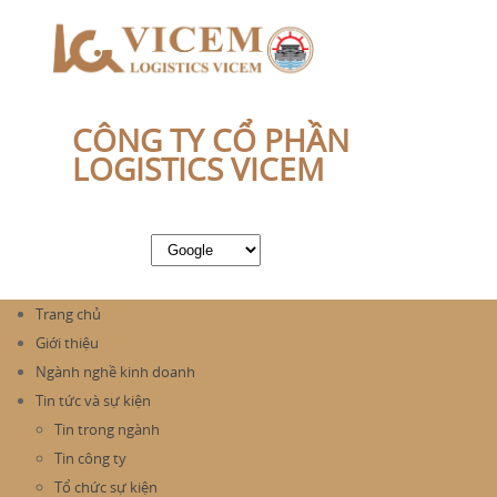
CÔNG TY CỔ PHẦN
LOGISTICS VICEM
Trang chủ
Giới thiệu
Ngành nghề kinh doanh
Tin tức và sự kiện
Tin trong ngành
Tin công ty
Tổ chức sự kiện