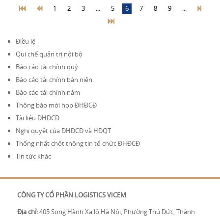
1
2
3
...
5
6
7
8
9
...
Điều lệ
Qui chế quản trị nội bộ
Báo cáo tài chính quý
Báo cáo tài chính bán niên
Báo cáo tài chính năm
Thông báo mời họp ĐHĐCĐ
Tài liệu ĐHĐCĐ
Nghị quyết của ĐHĐCĐ và HĐQT
Thống nhất chốt thông tin tổ chức ĐHĐCĐ
Tin tức khác
CÔNG TY CỔ PHẦN LOGISTICS VICEM
Địa chỉ:
405 Song Hành Xa lộ Hà Nội, Phường Thủ Đức, Thành