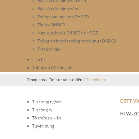
Báo cáo tài chính bán niên
Báo cáo tài chính năm
Thông báo mời họp ĐHĐCĐ
Tài liệu ĐHĐCĐ
Nghị quyết của ĐHĐCĐ và HĐQT
Thống nhất chốt thông tin tổ chức ĐHĐCĐ
Tin tức khác
Liên hệ
Thông tin DN công bố
Trang chủ
/
Tin tức và sự kiện
/
Tin công ty
CBTT V
Tin trong ngành
Tin công ty
HTVZ-ZC
Tổ chức sự kiện
Tuyển dụng