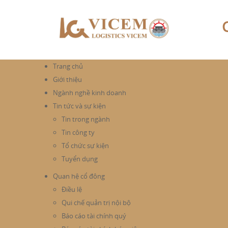
Trang chủ
Giới thiệu
Ngành nghề kinh doanh
Tin tức và sự kiện
Tin trong ngành
Tin công ty
Tổ chức sự kiện
Tuyển dụng
Quan hệ cổ đông
Điều lệ
Qui chế quản trị nội bộ
Báo cáo tài chính quý