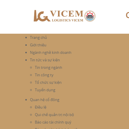
Trang chủ
Giới thiệu
Ngành nghề kinh doanh
Tin tức và sự kiện
Tin trong ngành
Tin công ty
Tổ chức sự kiện
Tuyển dụng
Quan hệ cổ đông
Điều lệ
Qui chế quản trị nội bộ
Báo cáo tài chính quý