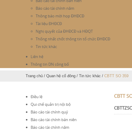
Báo cáo tài chính bán niên
Báo cáo tài chính năm
Thông báo mời họp ĐHĐCĐ
Tài liệu ĐHĐCĐ
Nghị quyết của ĐHĐCĐ và HĐQT
Thống nhất chốt thông tin tổ chức ĐHĐCĐ
Tin tức khác
Liên hệ
Thông tin DN công bố
Trang chủ
/
Quan hệ cổ đông
/
Tin tức khác
/
CBTT SO 359
CBTT SO
Điều lệ
Qui chế quản trị nội bộ
CBTTZSO
Báo cáo tài chính quý
Báo cáo tài chính bán niên
Báo cáo tài chính năm