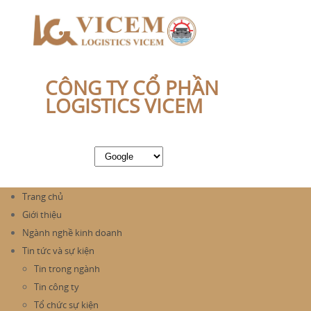
CÔNG TY CỔ PHẦN
LOGISTICS VICEM
Trang chủ
Giới thiệu
Ngành nghề kinh doanh
Tin tức và sự kiện
Tin trong ngành
Tin công ty
Tổ chức sự kiện