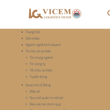
Trang chủ
Giới thiệu
Ngành nghề kinh doanh
Tin tức và sự kiện
Tin trong ngành
Tin công ty
Tổ chức sự kiện
Tuyển dụng
Quan hệ cổ đông
Điều lệ
Qui chế quản trị nội bộ
Báo cáo tài chính quý