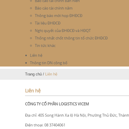
Báo cáo tài chính bán niên
Báo cáo tài chính năm
Thông báo mời họp ĐHĐCĐ
Tài liệu ĐHĐCĐ
Nghị quyết của ĐHĐCĐ và HĐQT
Thống nhất chốt thông tin tổ chức ĐHĐCĐ
Tin tức khác
Liên hệ
Thông tin DN công bố
Trang chủ
/
Liên hệ
Liên hệ
CÔNG TY CỔ PHẦN LOGISTICS VICEM
Địa chỉ: 405 Song Hành Xa lộ Hà Nội, Phường Thủ Đức, Thàn
Điện thoại: 08 37404061